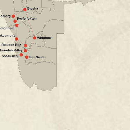
Etosha
otberg
Twyfelfontein
randberg
akopmund
Windhoek
Rostock Ritz
Tsondab Valley
Sossusvlei
Pro-Namib