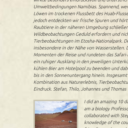
Umweltbedingungen Namibias. Spannend, wenn 
Löwen im trockenen Flussbett des Huab-Flusses
jedoch entdeckten wir frische Spuren und hör
Raubtiere in der näheren Umgebung schließen l
Wildbeobachtungen Geduld erfordern und nicht
Tierbeobachtungen im Etosha-Nationalpark. D
insbesondere in der Nähe von Wasserstellen. 
Momenten der Reise und rundeten das Safari-E
ein ruhiger Ausklang in den jeweiligen Unter
kühlen Bier am Hotelpool zu beenden und dabei
bis in den Sonnenuntergang hinein. Insgesamt
Kombination aus Naturerlebnis, Tierbeobachtu
Eindruck. Stefan, Thilo, Johannes und Thomas
I did an amazing 10 d
am a biology Professo
collaborated with Ste
knowledge of the coun