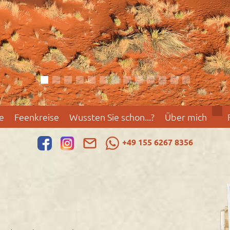
e
Feenkreise
Wussten Sie schon...?
Über mich
+49 155 6267 8356