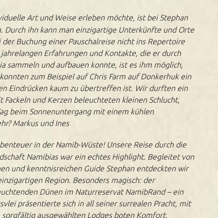
iduelle Art und Weise erleben möchte, ist bei Stephan
. Durch ihn kann man einzigartige Unterkünfte und Orte
 der Buchung einer Pauschalreise nicht ins Repertoire
 jahrelangen Erfahrungen und Kontakte, die er durch
bia sammeln und aufbauen konnte, ist es ihm möglich,
 konnten zum Beispiel auf Chris Farm auf Donkerhuk ein
n Eindrücken kaum zu übertreffen ist. Wir durften ein
it Fackeln und Kerzen beleuchteten kleinen Schlucht,
Tag beim Sonnenuntergang mit einem kühlen
hr? Markus und Ines
Abenteuer in der Namib-Wüste! Unsere Reise durch die
chaft Namibias war ein echtes Highlight. Begleitet von
en und kenntnisreichen Guide Stephan entdeckten wir
einzigartigen Region. Besonders magisch: der
euchtenden Dünen im Naturreservat NamibRand – ein
ei präsentierte sich in all seiner surrealen Pracht, mit
e sorgfältig ausgewählten Lodges boten Komfort,