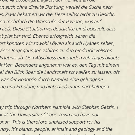
auch ohne direkte Sichtung, verlief die Suche nach
. Zwar bekamen wir die Tiere selbst nicht zu Gesicht,
ten mehrfach die Warnrufe der Paviane, was auf
ieß. Diese Situation verdeutlichte eindrucksvoll, dass
 planbar sind. Ebenso erfolgreich waren die
ort konnten wir sowohl Löwen als auch Hyänen sehen,
Diese Begegnungen zählten zu den eindrucksvollsten
rlebnis ab. Den Abschluss eines jeden Fahrtages bildete
künften. Besonders angenehm war es, den Tag mit einem
 den Blick über die Landschaft schweifen zu lassen, oft
 war der Roadtrip durch Namibia eine gelungene
ng und Erholung und hinterließ einen nachhaltigen
ay trip through Northern Namibia with Stephan Getzin. I
r at the University of Cape Town and have not
phan. This is therefore unbiased support for his
try, it’s plants, people, animals and geology and the