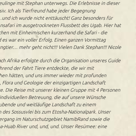
eulinge mit Stephan unterwegs. Die Erlebnisse in dieser
siv. Ich als Tierfreund habe jeder Begegnung
und ich wurde nicht enttäuscht! Ganz besonders für
nsafari im ausgetrockneten Flussbett des Ugab. Hier hat
hen mit Einheimischen kurzerhand die Safari - die
 es war ein voller Erfolg. Einen ganzen Vormittag
ngtier… mehr geht nicht!!! Vielen Dank Stephan!!! Nicole
ch Afrika erfolgte durch die Organisation unseres Guide
rend der Fahrt Tiere entdeckte, die wir mit
hen hätten, und uns immer wieder mit profunden
 Flora und Geologie der einzigartigen Landschaft
e. Die Reise mit unserer kleinen Gruppe mit 4 Personen
individuellen Betreuung, die auf unsere Wünsche
aubende und weitläufige Landschaft zu einem
 des Sossusvlei bis zum Etosha-Nationalpark. Unser
tergang im Naturschutzgebiet NamibRand sowie die
a-Huab River und, und, und. Unser Resümee: eine