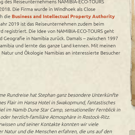
dung des Reiseunternehmens NAMIBIA-ECO-TOURS
 2018. Die Firma wurde in Windhoek als Close
ch die
Business and Intellectual Property Authority
m Jahr 2019 ist das Reiseunternehmen zudem beim
d registriert. Die Idee von NAMIBIA-ECO-TOURS geht
nd Geografie in Namibia zurück. Damals – zwischen 1997
 Namibia und lernte das ganze Land kennen. Mit meinen
 Natur und Ökologie Namibias an interessierte Besucher
me Rundreise hat Stephan ganz besondere Unterkünfte
hes Flair im Hansa Hotel in Swakopmund, fantastisches
el im Namib Dune Star Camp, sensationeller Fernblick in
der herzlich-familiäre Atmosphäre in Rostock-Ritz.
rwissen und seiner Kontakte konnten wir viele
r Natur und die Menschen erfahren, die uns auf den