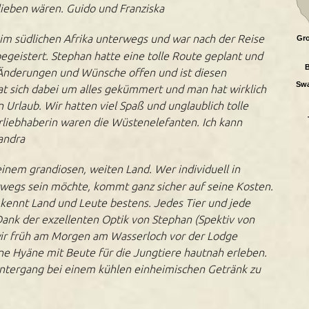
ieben wären. Guido und Franziska
 im südlichen Afrika unterwegs und war nach der Reise
Gro
egeistert. Stephan hatte eine tolle Route geplant und
B
e Änderungen und Wünsche offen und ist diesen
Sw
 sich dabei um alles gekümmert und man hat wirklich
n Urlaub. Wir hatten viel Spaß und unglaublich tolle
erliebhaberin waren die Wüstenelefanten. Ich kann
andra
 einem grandiosen, weiten Land. Wer individuell in
rwegs sein möchte, kommt ganz sicher auf seine Kosten.
kennt Land und Leute bestens. Jedes Tier und jede
 Dank der exzellenten Optik von Stephan (Spektiv von
ir früh am Morgen am Wasserloch vor der Lodge
ne Hyäne mit Beute für die Jungtiere hautnah erleben.
ntergang bei einem kühlen einheimischen Getränk zu