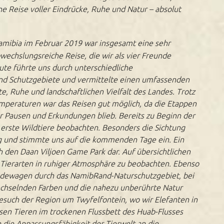
ne Reise voller Eindrücke, Ruhe und Natur – absolut
amibia im Februar 2019 war insgesamt eine sehr
wechslungsreiche Reise, die wir als vier Freunde
te führte uns durch unterschiedliche
nd Schutzgebiete und vermittelte einen umfassenden
e, Ruhe und landschaftlichen Vielfalt des Landes. Trotz
peraturen war das Reisen gut möglich, da die Etappen
ür Pausen und Erkundungen blieb. Bereits zu Beginn der
 erste Wildtiere beobachten. Besonders die Sichtung
g und stimmte uns auf die kommenden Tage ein. Ein
h den Daan Viljoen Game Park dar. Auf übersichtlichen
e Tierarten in ruhiger Atmosphäre zu beobachten. Ebenso
ndewagen durch das NamibRand-Naturschutzgebiet, bei
wechselnden Farben und die nahezu unberührte Natur
esuch der Region um Twyfelfontein, wo wir Elefanten in
sen Tieren im trockenen Flussbett des Huab-Flusses
h die Anpassungsfähigkeit der Tierwelt an die