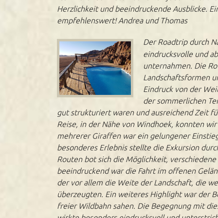
Herzlichkeit und beeindruckende Ausblicke. Ei
empfehlenswert! Andrea und Thomas
Der Roadtrip durch N
eindrucksvolle und ab
unternahmen. Die Rou
Landschaftsformen u
Eindruck von der Weit
der sommerlichen Tem
gut strukturiert waren und ausreichend Zeit f
Reise, in der Nähe von Windhoek, konnten wir
mehrerer Giraffen war ein gelungener Einstie
besonderes Erlebnis stellte die Exkursion durc
Routen bot sich die Möglichkeit, verschieden
beeindruckend war die Fahrt im offenen Gelä
der vor allem die Weite der Landschaft, die 
überzeugten. Ein weiteres Highlight war der B
freier Wildbahn sahen. Die Begegnung mit die
wirkte besonders eindrucksvoll und unterstric