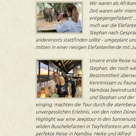
Wir waren als Afrikan
Zeit waren sehr inten
entgegengefiebert! …
mich war die Elefante
Stephan nach Gespräc
anderenorts stattfinden sollte - umgeplant und
mitten in einer riesigen Elefantenherde mit Ju
Unsere erste Reise na
Stephan, der noch wäh
Bestimmtheit überse
Kenntnissen zu Fauna,
Namibias beeindruckt
und Stephan und der 
einging, machten die Tour durch die atember
unvergesslichen Erlebnis, von den roten Dünen
Highlight war eine Jeeptour in den Sonnenun
wilden Buschelefanten in Twyfelfontein am Ab
perfekte Reise in Namibia. Heike und Alfred