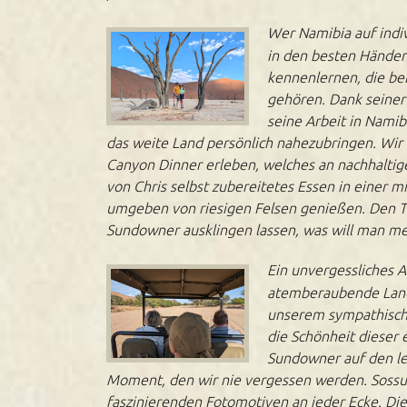
Wer Namibia auf indiv
in den besten Händen
kennenlernen, die bei
gehören. Dank seiner
seine Arbeit in Nami
das weite Land persönlich nahezubringen. Wir
Canyon Dinner erleben, welches an nachhaltige
von Chris selbst zubereitetes Essen in einer m
umgeben von riesigen Felsen genießen. Den 
Sundowner ausklingen lassen, was will man me
Ein unvergessliches 
atemberaubende Lands
unserem sympathisch
die Schönheit dieser 
Sundowner auf den l
Moment, den wir nie vergessen werden. Sossusvl
faszinierenden Fotomotiven an jeder Ecke. Di